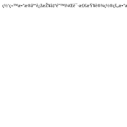
ç½‘ç«™æ•°æ®åº“è¿žæŽ¥å‡ºé”™ï¼Œè¯·æ£€æŸ¥è®¾ç½®çš„æ•°æ®å