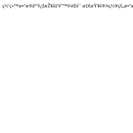
ç½‘ç«™æ•°æ®åº“è¿žæŽ¥å‡ºé”™ï¼Œè¯·æ£€æŸ¥è®¾ç½®çš„æ•°æ®å