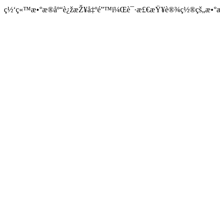
ç½‘ç«™æ•°æ®åº“è¿žæŽ¥å‡ºé”™ï¼Œè¯·æ£€æŸ¥è®¾ç½®çš„æ•°æ®å