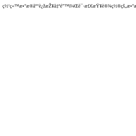
ç½‘ç«™æ•°æ®åº“è¿žæŽ¥å‡ºé”™ï¼Œè¯·æ£€æŸ¥è®¾ç½®çš„æ•°æ®å